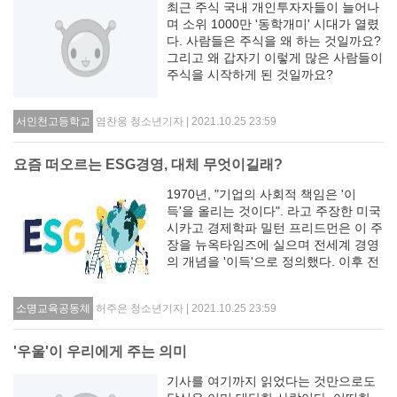
최근 주식 국내 개인투자자들이 늘어나
며 소위 1000만 '동학개미' 시대가 열렸
다. 사람들은 주식을 왜 하는 것일까요?
그리고 왜 갑자기 이렇게 많은 사람들이
주식을 시작하게 된 것일까요?
염찬웅 청소년기자 | 2021.10.25 23:59
서인천고등학교
요즘 떠오르는 ESG경영, 대체 무엇이길래?
1970년, "기업의 사회적 책임은 '이
득'을 올리는 것이다". 라고 주장한 미국
시카고 경제학파 밀턴 프리드먼은 이 주
장을 뉴옥타임즈에 실으며 전세계 경영
의 개념을 '이득'으로 정의했다. 이후 전
세계 기업들의 기업적 가치는 '이윤'으
로 통일되어 이를 중점으로 두어 나아갔
허주은 청소년기자 | 2021.10.25 23:59
소명교육공동체
다. 하지만 최근 사람들의 인식 변화에
따라...
'우울'이 우리에게 주는 의미
기사를 여기까지 읽었다는 것만으로도