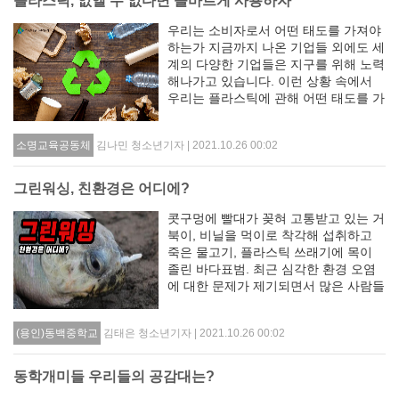
플라스틱, 없앨 수 없다면 올바르게 사용하자
우리는 소비자로서 어떤 태도를 가져야
하는가 지금까지 나온 기업들 외에도 세
계의 다양한 기업들은 지구를 위해 노력
해나가고 있습니다. 이런 상황 속에서
우리는 플라스틱에 관해 어떤 태도를 가
져야 할까요? 가장 좋은 방법은 플라스
틱을 이용한 제품 소비를 줄이고, 올바
김나민 청소년기자 | 2021.10.26 00:02
소명교육공동체
른 분리배출을 통해 쓰레기가 아닌, 또
다른 ..
그린워싱, 친환경은 어디에?
콧구멍에 빨대가 꽂혀 고통받고 있는 거
북이, 비닐을 먹이로 착각해 섭취하고
죽은 물고기, 플라스틱 쓰래기에 목이
졸린 바다표범. 최근 심각한 환경 오염
에 대한 문제가 제기되면서 많은 사람들
이 친환경 소비에 관심을 가진다. 사람
들은 SNS에서 환경 오염으로 인해 죽어
김태은 청소년기자 | 2021.10.26 00:02
(용인)동백중학교
가는 동물들을 보고 환경 오염이라는 사
회적인..
동학개미들 우리들의 공감대는?