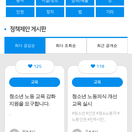
봉사
시설/장소
문화/예술
성
인권
정치
법
기타
정책제안 게시판
최다 공감순
최다 조회순
최근 공개순
125
118
교육
교육
청소년 노동 교육 강화
청소년 노동의식 개선
지원을 요구합니다.
교육 실시
...
#청소년 #인권 #청소노동자 #
노동인권 #민주시민...
박✳✳님
유✳✳님