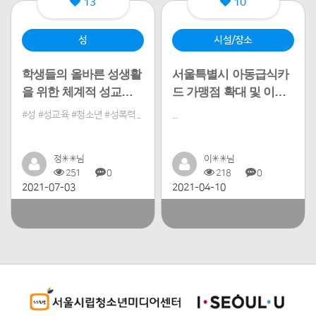
13
10
성
시설/장소
학생들의 올바른 성생활
서울특별시 아동급식카
을 위한 체계적 성교육
드 가맹점 확대 및 이용
제도 마련
방법 개선(안)
#성 #성교육 #청소년 #성폭력...
...
정✳✳님
이✳✳님
251
0
218
0
2021-07-03
2021-04-10