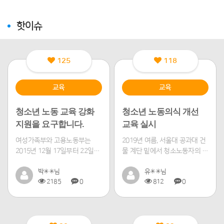
핫이슈
125
118
교육
교육
청소년 노동 교육 강화
청소년 노동의식 개선
지원을 요구합니다.
교육 실시
여성가족부와 고용노동부는
2019년 여름, 서울대 공과대 건
2015년 12월 17일부터 22일까
물 계단 밑에서 청소노동자의 시
지의 기간 중 4일 동안 13개 시.
체가 발견되었다. 당시 서울은
도 24개 ...
박✳✳님
35℃ 폭염...
유✳✳님
2185
0
812
0