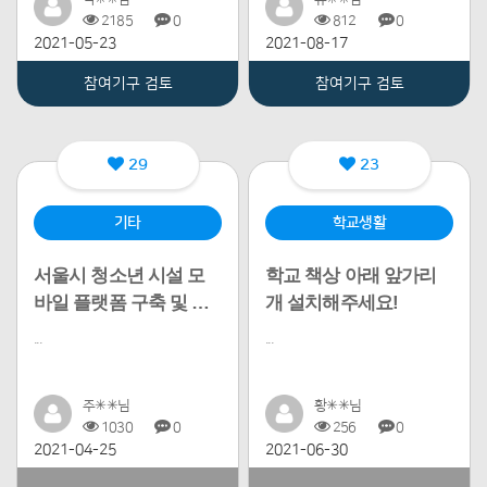
2185
0
812
0
2021-05-23
2021-08-17
참여기구 검토
참여기구 검토
29
23
기타
학교생활
서울시 청소년 시설 모
학교 책상 아래 앞가리
바일 플랫폼 구축 및 홍
개 설치해주세요!
보지원
...
...
주✳✳님
황✳✳님
1030
0
256
0
2021-04-25
2021-06-30