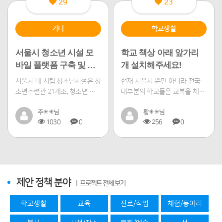
29
23
기타
학교생활
서울시 청소년 시설 모
학교 책상 아래 앞가리
바일 플랫폼 구축 및 홍
개 설치해주세요!
보지원
서울시 내 시립 청소년시설은 청
현재 서울시 뿐만 아니라 전국
소년수련관 21개소, 청소년 특
대부분의 학교들은 교복을 채택
화시설 6개소, 유스호스텔 2개
하고 있고, 그 중에서도 대부분
소, 청소년쉼...
주✳✳님
학교의 여학생 교...
황✳✳님
1030
0
256
0
제안 정책 분야
| 프로젝트 전체 보기
학교생활
교육
진로/직업
체험/동아리