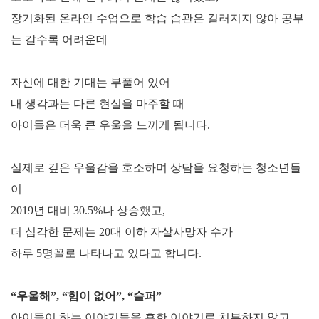
장기화된 온라인 수업으로 학습 습관은 길러지지 않아 공부
는 갈수록 어려운데
자신에 대한 기대는 부풀어 있어
내 생각과는 다른 현실을 마주할 때
아이들은 더욱 큰 우울을 느끼게 됩니다
.
실제로 깊은 우울감을 호소하며 상담을 요청하는 청소년들
이
2019
년 대비
30.5%
나 상승했고
,
더 심각한 문제는
20
대 이하 자살사망자 수가
하루
5
명꼴로 나타나고 있다고 합니다
.
“
우울해
”, “
힘이 없어
”, “
슬퍼
”
아이들이 하는 이야기들을 흔한 이야기로 치부하지 않고