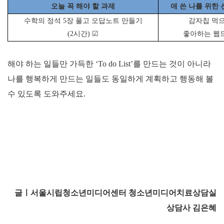
오늘 꼭 해야 할 과제
애 쓴 나를 위한
수학의 정석
5
장 풀고 오답노트 만들기
감자칩 먹
(2
시간
)
☑
좋아하는 웹
해야 하는 일들만 가득한
‘To do List’
를 만드는 것이 아니라
나를 행복하게 만드는 일들도 동일하게 계획하고 행동해 볼
수 있도록 도와주세요
.
글ㅣ서울시립청소년미디어센터 청소년미디어치료상담실
상담사 김은혜