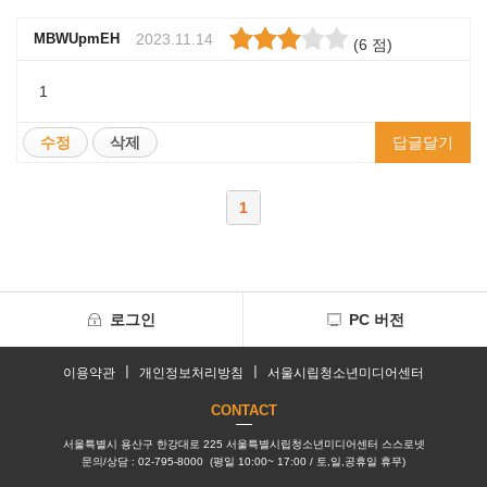
MBWUpmEH
2023.11.14
(
6
점)
1
수정
삭제
답글달기
1
로그인
PC 버전
ㅣ
ㅣ
이용약관
개인정보처리방침
서울시립청소년미디어센터
CONTACT
서울특별시 용산구 한강대로 225 서울특별시립청소년미디어센터 스스로넷
문의/상담 : 02-795-8000 (평일 10:00~ 17:00 / 토,일,공휴일 휴무)